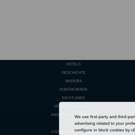
HOTELS
GESCHICHTE
MADEIRA
KONTAKTIEREN
RICHTLINIEN
VERHALTENSREGELN
ANONYME BESCHWERDE
We use first-party and third-pa
advertising related to your pre
COOKIES
configure or block cookies by cl
COOKIE-EINSTELLUNGEN